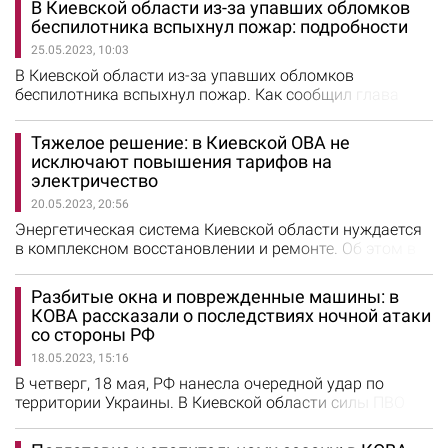
В Киевской области из-за упавших обломков
17 тысяч га опасной территории. По разным оценкам,
беспилотника вспыхнул пожар: подробности
на полное разминирование Киевщины понадобится от
25.05.2023, 10:03
30 до 70 лет. "Работаем активно. На Киевщине уже
обследовано 4690…
В Киевской области из-за упавших обломков
беспилотника вспыхнул пожар. Как сообщил глава
Киевской ОВА Руслан Кравченко, горела лесная
подстилка. "Этой ночью россияне атаковали область
Тяжелое решение: в Киевской ОВА не
БпЛА. Тревога продолжалась более 3 часов. Во время
исключают повышения тарифов на
воздушной тревоги работало ПВО. Фактов попадания в
электричество
области не зафиксировано. Информация о
20.05.2023, 20:56
пострадавших также отсутствует.…
Энергетическая система Киевской области нуждается
в комплексном восстановлении и ремонте. Об этом в
эфире телемарафона сообщил глава Киевской ОВА
Руслан Кравченко. По его словам, регион
Разбитые окна и поврежденные машины: в
начал готовиться к отопительному сезону, но
КОВА рассказали о последствиях ночной атаки
энергосистема сейчас находится в очень тяжелом
со стороны РФ
состоянии. По подсчетам специалистов, ущерб в
18.05.2023, 15:16
Киевской области составляет около…
В четверг, 18 мая, РФ нанесла очередной удар по
территории Украины. В Киевской области силы ПВО
уничтожили все российские ракеты, но обломками
были повреждены несколько частных домов и