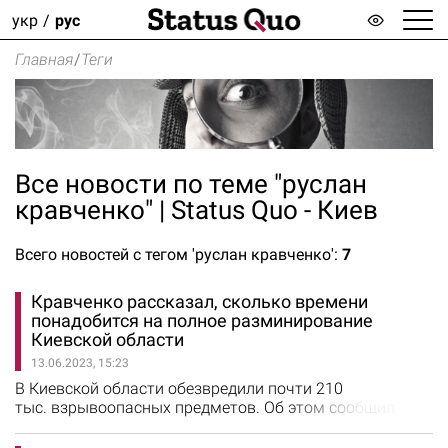
укр
рус
Главная
/
Теги
Все новости по теме "руслан
кравченко" | Status Quo - Киев
Всего новостей с тегом 'руслан кравченко':
7
Кравченко рассказал, сколько времени
понадобится на полное разминирование
Киевской области
13.06.2023, 15:23
В Киевской области обезвредили почти 210
тыс. взрывоопасных предметов. Об этом сообщил
председатель Киевской ОВА Руслан Кравченко. По его
словам, на сегодня в регионе идентифицировано более