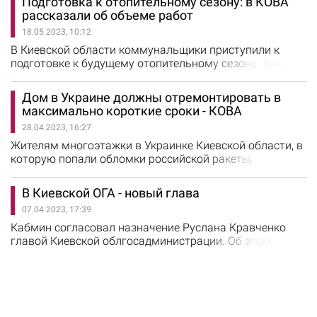
Подготовка к отопительному сезону: в КОВА
авто, рассказал глава Киевской областной военной
рассказали об объеме работ
администрации Руслан Кравченко. "Сегодня ночью
18.05.2023, 10:12
наша область подверглась очередной
террористической атаке оккупантов.…
В Киевской области коммунальщики приступили к
подготовке к будущему отопительному сезону. Так,
специалисты проверят жилые дома, школы и
котельные, сообщил глава Киевской областной
Дом в Украине должны отремонтировать в
военной администрации Руслан Кравченко. "Подписал
максимально короткие сроки - КОВА
соответствующее распоряжение, чтобы не медлить с
28.04.2023, 16:27
проведением необходимого комплекса работ и заранее
подготовиться к осенне-зимнему…
Жителям многоэтажки в Украинке Киевской области, в
которую попали обломки российской ракеты,
оказывается вся необходимая помощь. Решается
вопрос обеспечения людей временным жильем,
В Киевской ОГА - новый глава
рассказал глава Киевской ОВА Руслан Кравченко. По
07.04.2023, 17:39
его словам, в результате падения обломков ракет
повреждены квартиры на 5 и 6 этаже. Пострадала
Кабмин согласовал назначение Руслана Кравченко
девочка, она госпитализирована.…
главой Киевской облгосадминистрации. Об этом
сообщил представитель правительства в Верховной
Раде Тарас Мельничук. "Согласовано назначение
Кравченко Руслана главой Киевской областной
государственной администрации", - написал он в своем
телеграме. Руслан Кравченко руководил Бучанской