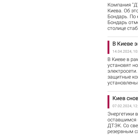
Компания "Д
Киева. Об э
Бондарь. По 
Бондарь отме
столице стаб
В Киеве э
14.04.2024, 10
В Киеве в ра
установят но
электросети.
защитные кон
установлены
Киев снов
07.02.2024, 12
Энергетики 
оставшимся б
ДТЭК. Со све
резервным с