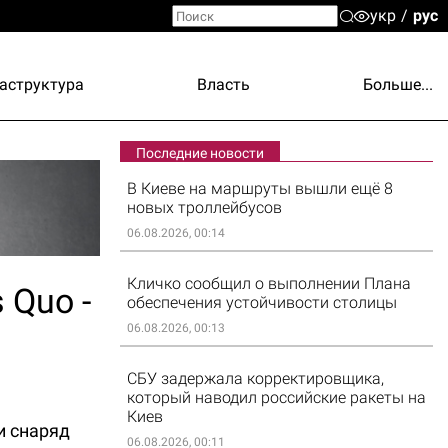
укр
рус
аструктура
Власть
Больше...
Последние новости
В Киеве на маршруты вышли ещё 8
новых троллейбусов
06.08.2026, 00:14
Кличко сообщил о выполнении Плана
 Quo -
обеспечения устойчивости столицы
06.08.2026, 00:13
СБУ задержала корректировщика,
который наводил российские ракеты на
Киев
и снаряд
06.08.2026, 00:11