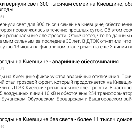
ки вернули свет 300 тысячам семей на Киевщине, о
огоды
:51
ернули свет для 300 тысяч семей на Киевщине, обесточенн
торая продолжалась в течение прошлых суток. Об этом со
е региональные электросети. Отмечается, что по данным 
амым сильным за последние 30 лет. В ДТЭК отметили, что
а утро 13 июня на финальном этапе ремонта еще 3 линии 
погоды на Киевщине - аварийные обесточивания
:37
оды на Киевщине фиксируются аварийные отключения. При
й стал грозовой фронт, который продолжается на Киевщин
ли в ДТЭК Киевские региональные электросети. В частнос
5 воздушных линий 10 кВ и обесточены 254 трансформато
в Бучанском, Обуховском, Броварском и Вышгородском рай
огоды на Киевщине без света - более 11 тысяч домо
:49