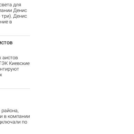
света для
пании Денис
 три). Денис
ние в
истов
х аистов
ДТЭК Киевские
онтируют
х
 района,
ли в компании
одключали по