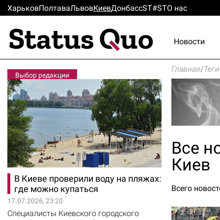
Харьков
Полтава
Львов
Киев
Донбасс
ST#ST
О нас
Новости
Главная
/
Теги
Выбор редакции
Все но
Киев
В Киеве проверили воду на пляжах:
где можно купаться
Всего новосте
17.07.2026, 23:20
Специалисты Киевского городского