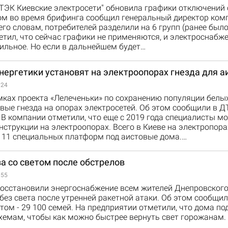
ТЭК Киевские электросети" обновила графики отключений 
том во время брифинга сообщил генеральный директор ком
его словам, потребителей разделили на 6 групп (ранее было
тил, что сейчас графики не применяются, и электроснабже
ильное. Но если в дальнейшем будет…
нергетики установят на электроопорах гнезда для а
:24
мках проекта «Лелеченьки» по сохранению популяции белы
вые гнезда на опорах электросетей. Об этом сообщили в 
 В компании отметили, что еще с 2019 года специалисты м
струкции на электроопорах. Всего в Киеве на электропора
 11 специальных платформ под аистовые дома.…
а со светом после обстрелов
:55
восстановили энергоснабжение всем жителей Днепровского
ез света после утренней ракетной атаки. Об этом сообщи
том - 29 100 семей. На предприятии отметили, что дома п
хемам, чтобы как можно быстрее вернуть свет горожанам.