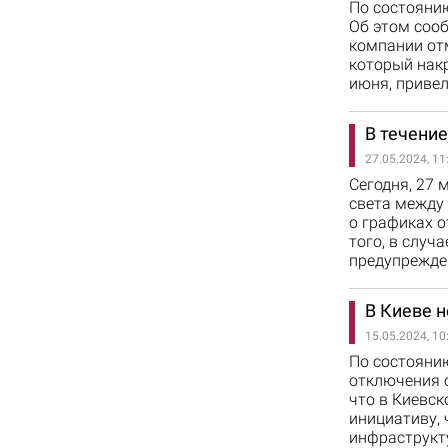
По состоянию
Об этом сооб
компании от
который накр
июня, приве
В течение
27.05.2024, 11
Сегодня, 27 
света между 
о графиках о
того, в слу
предупрежде
В Киеве н
15.05.2024, 10
По состоянию
отключения с
что в Киевск
инициативу, 
инфраструкту