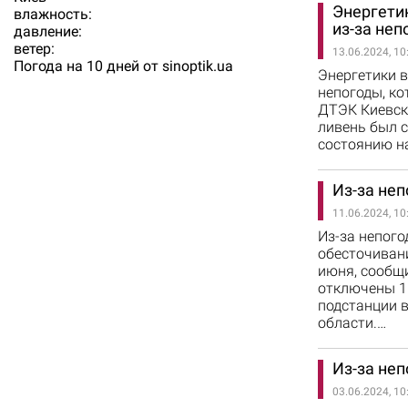
Энергети
влажность:
из-за неп
давление:
ветер:
13.06.2024, 10
Погода на 10 дней от
sinoptik.ua
Энергетики в
непогоды, ко
ДТЭК Киевски
ливень был с
состоянию н
Из-за не
11.06.2024, 10
Из-за непог
обесточивани
июня, сообщи
отключены 1
подстанции 
области.…
Из-за неп
03.06.2024, 10