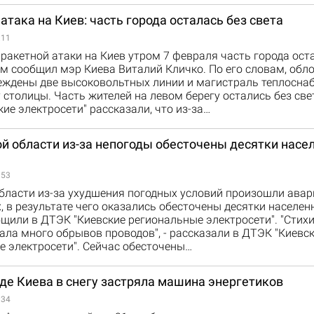
атака на Киев: часть города осталась без света
:11
 ракетной атаки на Киев утром 7 февраля часть города ост
ом сообщил мэр Киева Виталий Кличко. По его словам, об
еждены две высоковольтных линии и магистраль теплосна
 столицы. Часть жителей на левом берегу остались без свет
ие электросети" рассказали, что из-за…
ой области из-за непогоды обесточены десятки насе
:53
бласти из-за ухудшения погодных условий произошли авар
, в результате чего оказались обесточены десятки населен
щили в ДТЭК "Киевские региональные электросети". "Стих
ла много обрывов проводов", - рассказали в ДТЭК "Киевс
 электросети". Сейчас обесточены…
де Киева в снегу застряла машина энергетиков
:34