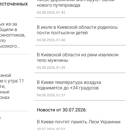
бесточенных
нового путепровода
04.08.2026, 01:42
ых из-за
В июле в Киевской области родилось
общили в
почти полтысячи детей
синоптиков,
 по
04.08.2026, 01:40
высокого…
В Киевской области из реки извлекли
тело мужчины
04.08.2026, 01:39
чиной
е с утра 11
В Киеве температура воздуха
ти,
поднимется до +34 градусов
рные
04.08.2026, 01:37
онах
Новости от 30.07.2026
в
В Киеве почтят память Леси Украинки
30.07.2026, 02:57