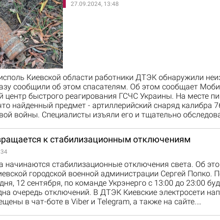
27.09.2024, 13:48
рисполь Киевской области работники ДТЭК обнаружили не
разу сообщили об этом спасателям. Об этом сообщает Моб
й центр быстрого реагирования ГСЧС Украины. На месте пи
что найденный предмет - артиллерийский снаряд калибра 
вой войны. Специалисты изъяли его и тщательно обследов
вращается к стабилизационным отключениям
:34
ва начинаются стабилизационные отключения света. Об эт
евской городской военной администрации Сергей Попко. П
дня, 12 сентября, по команде Укрэнерго с 13:00 до 23:00 бу
на очередь отключений. В ДТЭК Киевские электросети нап
щены в чат-боте в Viber и Telegram, а также на сайте.…