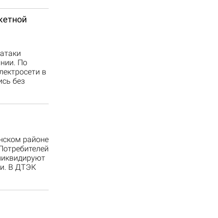
кетной
 атаки
нии. По
лектросети в
ись без
нском районе
 Потребителей
ликвидируют
ти. В ДТЭК