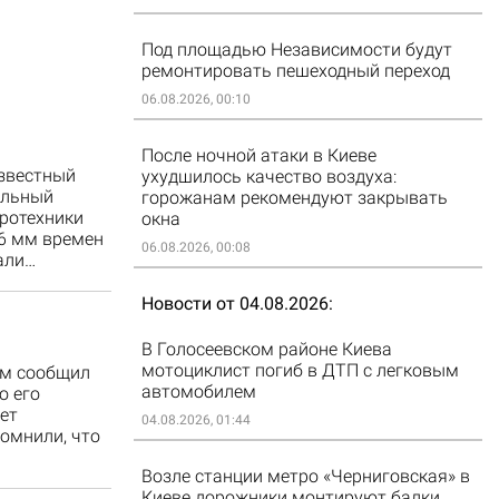
Под площадью Независимости будут
ремонтировать пешеходный переход
06.08.2026, 00:10
После ночной атаки в Киеве
известный
ухудшилось качество воздуха:
ильный
горожанам рекомендуют закрывать
ротехники
окна
76 мм времен
06.08.2026, 00:08
али…
Новости от 04.08.2026
В Голосеевском районе Киева
мотоциклист погиб в ДТП с легковым
ом сообщил
автомобилем
о его
дет
04.08.2026, 01:44
омнили, что
Возле станции метро «Черниговская» в
Киеве дорожники монтируют балки