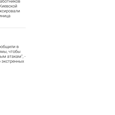
работников
Киевской
уксировали
иница
сообщили в
имы, чтобы
м атакам", -
о экстренных