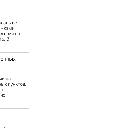
алась без
ломками
бжения на
а. В
ленных
ии на
ных пунктов.
ия
кие