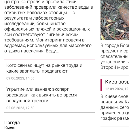
центра контроля и профилактики
заболеваний проверили качество воды в
открытых водоемах столицы. По
результатам лабораторных
исследований, большинство
официальных пляжей и рекреационных
зон соответствуют гигиеническим
требованиям. Мониторинг провели в
водоемах, используемых для массового
В городе Бо
отдыха населения. Воду…
предмет и с
спасательны
установили, 
Кого сейчас ищут на рынке труда и
Второй миро
какие зарплаты предлагают
09.06.2023, 14:56
Киев воз
Укрытие или ванная: эксперт
12.09.2024, 12
рассказал, как выжить во время
В Киеве сно
воздушной тревоги
начальник Ки
данным, сего
02.06.2023, 12:50
применена од
график разме
Погода
Киев