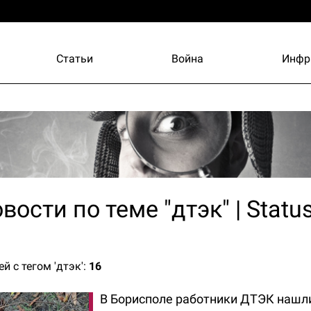
Статьи
Война
Инфр
вости по теме "дтэк" | Status
й с тегом 'дтэк':
16
В Борисполе работники ДТЭК нашл