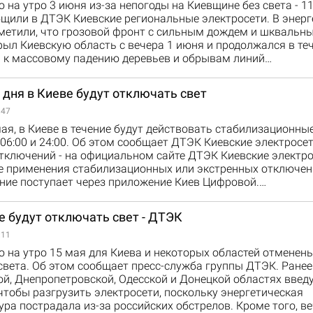
 на утро 3 июня из-за непогоды на Киевщине без света - 11
щили в ДТЭК Киевские региональные электросети. В энерг
метили, что грозовой фронт с сильным дождем и шквальны
ыл Киевскую область с вечера 1 июня и продолжался в теч
л к массовому падению деревьев и обрывам линий…
 дня в Киеве будут отключать свет
:47
мая, в Киеве в течение будут действовать стабилизационн
06:00 и 24:00. Об этом сообщает ДТЭК Киевские электросе
тключений - на официальном сайте ДТЭК Киевские электро
чае применения стабилизационных или экстренных отключен
ние поступает через приложение Киев Цифровой.…
е будут отключать свет - ДТЭК
:11
 на утро 15 мая для Киева и некоторых областей отменен
вета. Об этом сообщает пресс-служба группы ДТЭК. Ранее
ой, Днепропетровской, Одесской и Донецкой областях введ
чтобы разгрузить электросети, поскольку энергетическая
ра пострадала из-за российских обстрелов. Кроме того, в