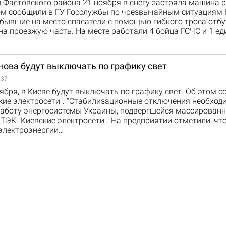
 Фастовского района 21 ноября в снегу застряла машина 
ом сообщили в ГУ Госслужбы по чрезвычайным ситуациям 
ибывшие на место спасатели с помощью гибкого троса отб
а проезжую часть. На месте работали 4 бойца ГСЧС и 1 ед
нова будут выключать по графику свет
:37
оября, в Киеве будут выключать по графику свет. Об этом 
кие электросети". "Стабилизационные отключения необход
работу энергосистемы Украины, подвергшейся массированны
ТЭК "Киевские электросети". На предприятии отметили, чт
электроэнергии…