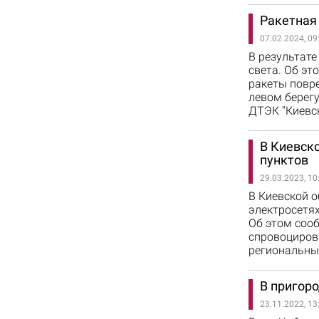
Ракетная 
07.02.2024, 09
В результате
света. Об эт
ракеты повр
левом берегу
ДТЭК "Киевск
В Киевск
пунктов
29.03.2023, 10
В Киевской о
электросетях
Об этом сооб
спровоцирова
региональные
В пригоро
23.11.2022, 13