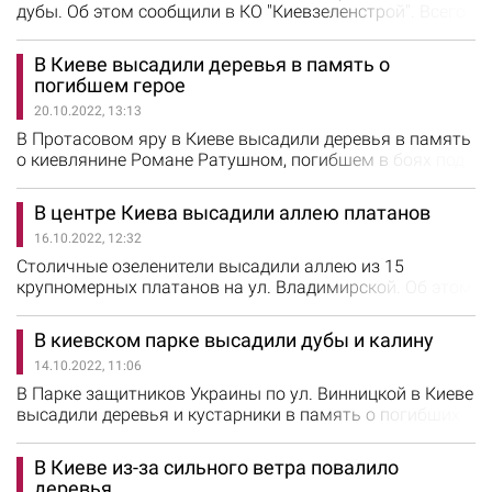
дубы. Об этом сообщили в КО "Киевзеленстрой". Всего
было высажено 10 дубов. "К нам присоединились
воспитанники детского сада, которые в то время
В Киеве высадили деревья в память о
вышли на прогулку. Теперь дети смогут наблюдать,
погибшем герое
как растут высаженные ими же деревья", - рассказали
20.10.2022, 13:13
в КО "Киевзеленстрой".
В Протасовом яру в Киеве высадили деревья в память
о киевлянине Романе Ратушном, погибшем в боях под
Изюмом. Об этом сообщили в КО "Киевзеленстрой". В
организации отметили, что Роман Ратушный стал
В центре Киева высадили аллею платанов
героем для многих еще до полномасштабной войны с
16.10.2022, 12:32
РФ. "Роман основал общественную организацию
"Защитим Протасов Яр", боролся за экологическое…
Столичные озеленители высадили аллею из 15
крупномерных платанов на ул. Владимирской. Об этом
сообщили в КО "Киевзеленстрой". На предприятии
отметили, что платаны станут украшением одной из
В киевском парке высадили дубы и калину
центральных улиц столицы. "Говорят, что платан
14.10.2022, 11:06
является символом великодушия, твердости характера
и морального превосходства – все добродетели,
В Парке защитников Украины по ул. Винницкой в Киеве
которые…
высадили деревья и кустарники в память о погибших
воинах. Об этом сообщили в КО "Киевзеленстрой". В
канун Дня защитников и защитниц Украины в парке
В Киеве из-за сильного ветра повалило
возложили цветы у памятной артиллерийской гильзы,
деревья