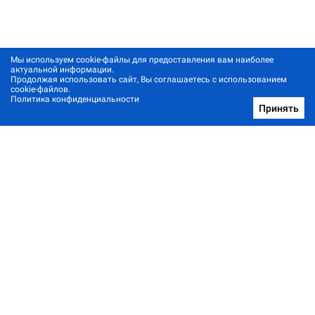
Мы используем cookie-файлы для предоставления вам наиболее
актуальной информации.
Продолжая использовать сайт, Вы соглашаетесь с использованием
cookie-файлов.
Политика конфиденциальности
Принять
Позвонить нам
Архив новостей
Контакты
Реклама в один клик
© 2001-2026, Staus Quo. Все права защищены.