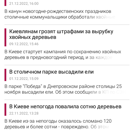
21.12.2022, 16:00
В канун новогодне-рождественских праздников
столичные коммунальщики обработали хвойные
насаждения в Киеве особым репеллентом,
призванным защитить деревья от незаконной
Киевлянам грозят штрафами за вырубку
вырубки. Об этом сообщили в КП по СЗН Днепровского
хвойных деревьев
района. Для защиты от вандалов хвойные деревья
09.12.2022, 15:46
обрабатывают особым веществом. Когда такое дерево
заносят в помещение, вещество начинает резко и
В Киеве стартует кампания по сохранению хвойных
неприятно…
деревьев в предновогодний период, и за каждое
срубленное дерево придется заплатить штраф. Об
этом сообщили в Киевской городской
В столичном парке высадили ели
госадминистрации. В канун новогодне-рождественских
01.12.2022, 15:09
праздников лесоводы патрулируют территории, где
растут молодые деревья, а также местность у трасс и
В парке "Победа" в Днепровском районе столицы 25
железнодорожных путей. Именно в таких местах…
ноября высадили ели. Об этом сообщили в КП по СЗН
Днепровского района. Всего на территории парка было
высажено 15 молодых елей.
В Киеве непогода повалила сотню деревьев
22.11.2022, 13:28
В Киеве из-за непогоды оказалось сломано 120
деревьев и более сотни - повреждено. Об этом
сообщили в Киевской городской госадминистрации. В