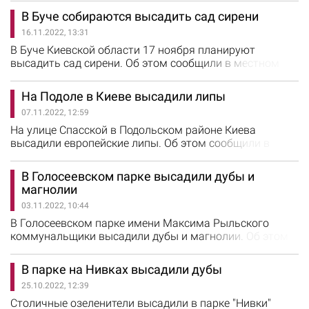
КГГА отметили, что почти полсотни поваленных
В Буче собираются высадить сад сирени
деревьев и веток уже убрали спасатели, и городские
16.11.2022, 13:31
службы продолжают работу. Всего в течение 21-22
ноября коммунальная-аварийно спасательная служба
В Буче Киевской области 17 ноября планируют
"Киевская служба спасения"…
высадить сад сирени. Об этом сообщили в местном
горсовете. Отмечается, что акция пройдет в рамках
проекта "Сады" – по созданию "малых украинских
На Подоле в Киеве высадили липы
садов" в городах, пострадавших от российской
07.11.2022, 12:59
агрессии. Сирень будут высаживать 17 ноября на ул.
Яблонской, 15 возле Дома культуры. По задумке, на
На улице Спасской в Подольском районе Киева
участке…
высадили европейские липы. Об этом сообщили в
Подольской районной госадминистрации. Липы
высадили 3 ноября после ремонта дорожного
В Голосеевском парке высадили дубы и
покрытия на улице Спасской. "Мы постоянно
магнолии
обновляем улицы нашего района, заботимся о
03.11.2022, 10:44
благоустройстве центральной его части и отдаленных
жилых массивов, несмотря ни на какие трудности",…
В Голосеевском парке имени Максима Рыльского
коммунальщики высадили дубы и магнолии. Об этом
сообщили в КО "Киевзеленстрой". На предприятии
отметили, что сейчас самое благоприятное время для
В парке на Нивках высадили дубы
того, чтобы озеленять парки и скверы города. "Погода
25.10.2022, 12:39
этой осенью особенно способствует этому. Уже как
традиция: заканчивается воздушная тревога – идем…
Столичные озеленители высадили в парке "Нивки"