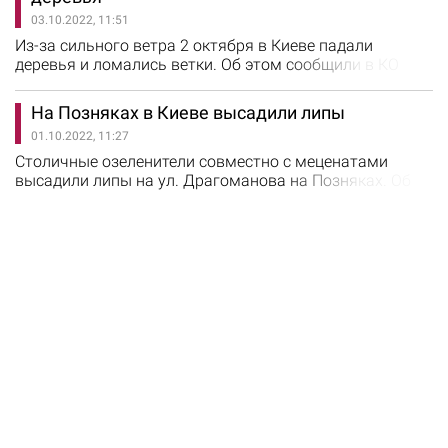
а также высадили 8 дубов как символ мужества и 6
03.10.2022, 11:51
кустов калины - как символ Украины. В КО
"Киевзеленстрой"…
Из-за сильного ветра 2 октября в Киеве падали
деревья и ломались ветки. Об этом сообщили в КО
"Киевзеленстрой". В течение дня коммунальщикам
поступило 13 звонков с информацией о падении
На Позняках в Киеве высадили липы
деревьев и веток в городе. Утром 3 октября районные
01.10.2022, 11:27
КП по содержанию зеленых насаждений, обследуя свои
балансовые территории, обнаружили 13 сваленных и
Столичные озеленители совместно с меценатами
26 поврежденных непогодой…
высадили липы на ул. Драгоманова на Позняках. Об
этом сообщили в КО "Киевзеленстрой". Всего было
высажено 20 саженцев липы европейской. "Озеленяли
участок, где раньше проводились ремонтные работы и
не было возможности высадить деревья", - рассказали
в КО "Киевзеленстрой". На предприятии…