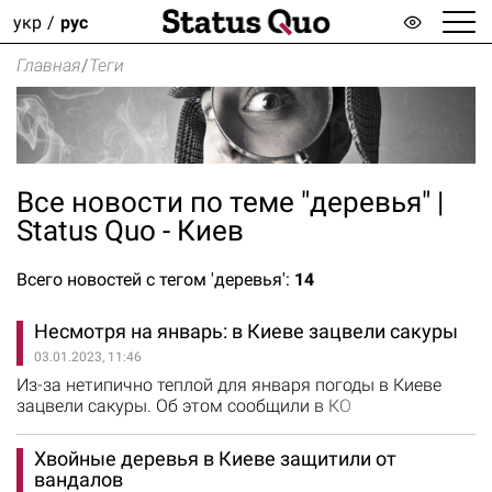
укр
рус
Главная
/
Теги
Все новости по теме "деревья" |
Status Quo - Киев
Всего новостей с тегом 'деревья':
14
Несмотря на январь: в Киеве зацвели сакуры
03.01.2023, 11:46
Из-за нетипично теплой для января погоды в Киеве
зацвели сакуры. Об этом сообщили в КО
"Киевзеленстрой". Цветущие деревья заметили в парке
"Наталка" на Оболони. Коммунальщики отметили, что
Хвойные деревья в Киеве защитили от
причиной неожиданного цветения деревьев стала
вандалов
аномально теплая зима.